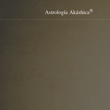
®
Astrología Akáshica