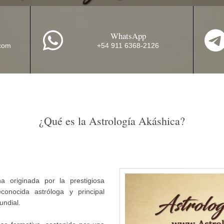
WhatsApp
Argentina
.com
+54 911 6368-2126
Residentes de Argentina
(10% de descuento extra por
pago por transferencia)
¿Qué es la Astrología Akáshica?
a originada por la prestigiosa
conocida astróloga y principal
undial.