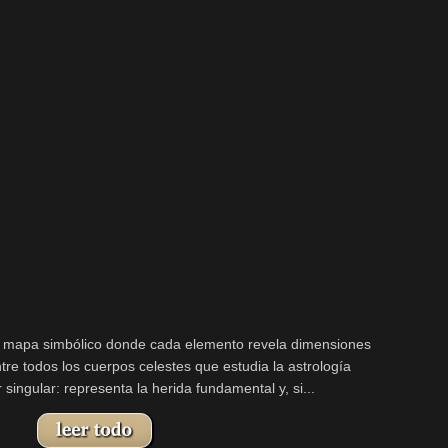
n mapa simbólico donde cada elemento revela dimensiones
re todos los cuerpos celestes que estudia la astrología
ingular: representa la herida fundamental y, si...