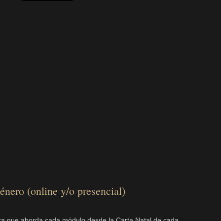
nero (online y/o presencial)
ca que aborda cada módulo desde la Carta Natal de cada