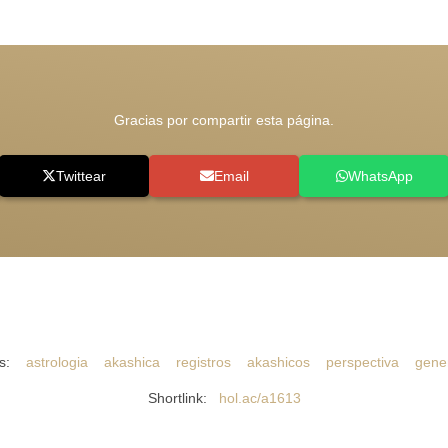
Gracias por compartir esta página.
Twittear
Email
WhatsApp
gs:
astrologia
akashica
registros
akashicos
perspectiva
gene
Shortlink:
hol.ac/a1613