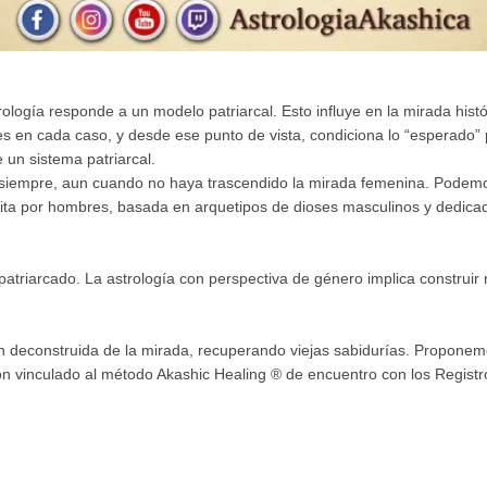
rología responde a un modelo patriarcal. Esto influye en la mirada hist
ones en cada caso, y desde ese punto de vista, condiciona lo “esperad
 un sistema patriarcal.
siempre, aun cuando no haya trascendido la mirada femenina. Podemo
ita por hombres, basada en arquetipos de dioses masculinos y dedica
patriarcado. La astrología con perspectiva de género implica construi
n deconstruida de la mirada, recuperando viejas sabidurías. Proponemo
ón vinculado al método Akashic Healing ® de encuentro con los Registr