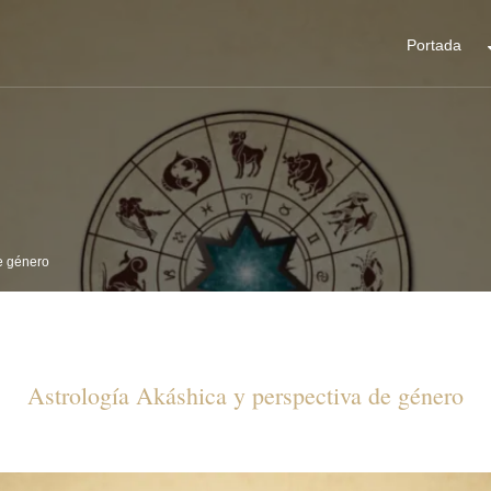
Portada
de género
Astrología Akáshica y perspectiva de género