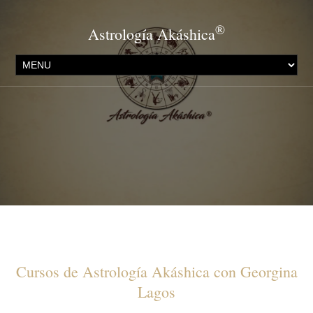
®
Astrología Akáshica
Tarifa
Formación de Astrología Transpersonal ® Primer
Año
online (a distancia)
Cursos de Astrología Akáshica con Georgina
Lagos