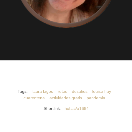
Tags:
laura lagos
retos
desafios
louise hay
cuarentena
actividades gratis
pandemia
Shortlink:
hol.ac/a1684